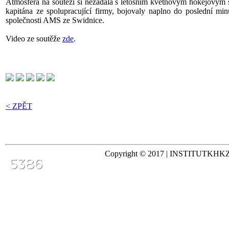
Atmosféra na soutěži si nezadala s letošním květnovým hokejovým 
kapitána ze spolupracující firmy, bojovaly naplno do poslední min
společnosti AMS ze Swidnice.
Video ze soutěže
zde
.
< ZPĚT
Copyright © 2017 | INSTITUTKHKZ