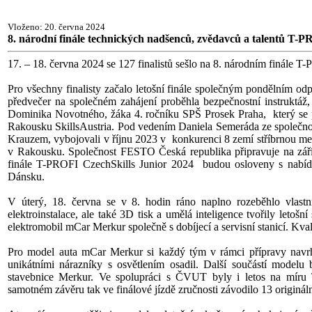
Vloženo: 20. června 2024
8. národní finále technických nadšenců, zvědavců a talentů T-P
17. – 18. června 2024 se 127 finalistů sešlo na 8. národním finále
Pro všechny finalisty začalo letošní finále společným pondělním o
předvečer na společném zahájení proběhla bezpečnostní instruktáž
Dominika Novotného, žáka 4. ročníku SPŠ Prosek Praha, který se p
Rakousku SkillsAustria. Pod vedením Daniela Semeráda ze společ
Krauzem, vybojovali v říjnu 2023 v konkurenci 8 zemí stříbrnou me
v Rakousku. Společnost FESTO Česká republika připravuje na září 
finále T-PROFI CzechSkills Junior 2024 budou osloveny s nabídko
Dánsku.
V úterý, 18. června se v 8. hodin ráno naplno rozeběhlo vlast
elektroinstalace, ale také 3D tisk a umělá inteligence tvořily leto
elektromobil mCar Merkur společně s dobíjecí a servisní stanicí. Kv
Pro model auta mCar Merkur si každý tým v rámci přípravy navrhl
unikátními nárazníky s osvětlením osadil. Další součástí modelu
stavebnice Merkur. Ve spolupráci s ČVUT byly i letos na míru 
samotném závěru tak ve finálové jízdě zručnosti závodilo 13 originá