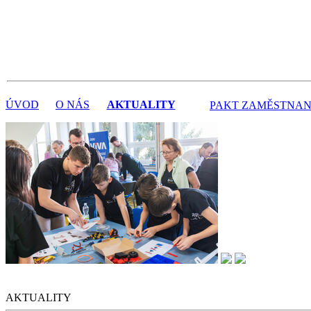
ÚVOD
O NÁS
AKTUALITY
PAKT ZAMĚSTNAN
AKTUALITY