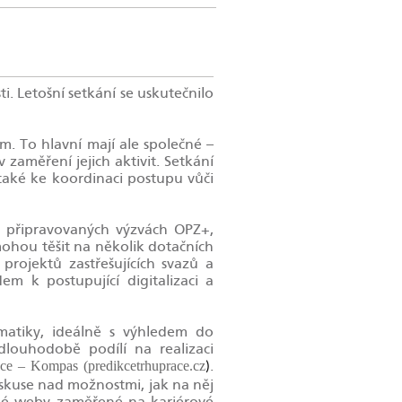
i. Letošní setkání se uskutečnilo
. To hlavní mají ale společné –
zaměření jejich aktivit. Setkání
také ke koordinaci postupu vůči
 připravovaných výzvách OPZ+,
ohou těšit na několik dotačních
 projektů zastřešujících svazů a
m k postupující digitalizaci a
matiky, ideálně s výhledem do
louhodobě podílí na realizaci
.
áce – Kompas (predikcetrhuprace.cz
)
skuse nad možnostmi, jak na něj
také weby zaměřené na kariérové