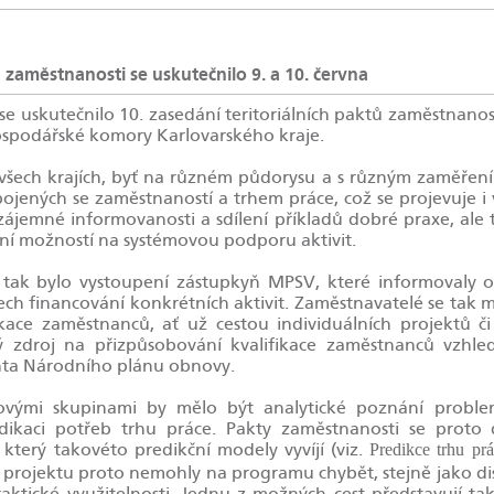
ů zaměstnanosti se uskutečnilo 9. a 10. června
 se uskutečnilo 10. zasedání teritoriálních paktů zaměstnanost
ospodářské komory Karlovarského kraje.
všech krajích, byť na různém půdorysu a s různým zaměřením
ojených se zaměstnaností a trhem práce, což se projevuje i v 
zájemné informovanosti a sdílení příkladů dobré praxe, ale 
í možností na systémovou podporu aktivit.
 bylo vystoupení zástupkyň MPSV, které informovaly o
ch financování konkrétních aktivit. Zaměstnavatelé se tak m
fikace zaměstnanců, ať už cestou individuálních projektů či
zdroj na přizpůsobování kvalifikace zaměstnanců vzhlede
nta Národního plánu obnovy.
lovými skupinami by mělo být analytické poznání proble
ikaci potřeb trhu práce. Pakty zaměstnanosti se proto d
terý takovéto predikční modely vyvíjí (viz.
Predikce trhu pr
 projektu proto nemohly na programu chybět, stejně jako di
raktické využitelnosti. Jednu z možných cest představují 