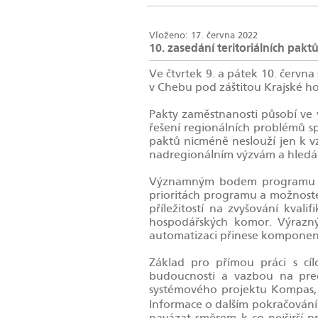
Vloženo: 17. června 2022
10. zasedání teritoriálních pakt
Ve čtvrtek 9. a pátek 10. června
v Chebu pod záštitou Krajské h
Pakty zaměstnanosti působí ve 
řešení regionálních problémů sp
paktů nicméně neslouží jen k v
nadregionálním výzvám a hledán
Významným bodem programu tak
prioritách programu a možnoste
příležitostí na zvyšování kvali
hospodářských komor. Výrazný 
automatizaci přinese kompone
Základ pro přímou práci s cí
budoucnosti a vazbou na pred
systémového projektu Kompas, k
Informace o dalším pokračování
navázat směrem k co nejširší p