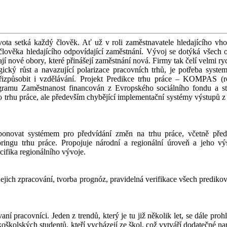
ivota setká každý člověk. Ať už v roli zaměstnavatele hledajícího vh
člověka hledajícího odpovídající zaměstnání. Vývoj se dotýká všech ob
í nové obory, které přinášejí zaměstnání nová. Firmy tak čelí velmi ry
ký růst a navazující polarizace pracovních trhů, je potřeba system
řizpůsobit i vzdělávání. Projekt Predikce trhu práce – KOMPAS (re
gramu Zaměstnanost financován z Evropského sociálního fondu a st
o trhu práce, ale především chybějící implementační systémy výstupů z
onovat systémem pro předvídání změn na trhu práce, včetně před
toringu trhu práce. Propojuje národní a regionální úroveň a jeho vý
ecifika regionálního vývoje.
a jejich zpracování, tvorba prognóz, pravidelná verifikace všech predik
 pracovníci. Jeden z trendů, který je tu již několik let, se dále proh
kolských studentů, kteří vycházejí ze škol, což vytváří dodatečné nap