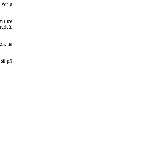
lých a
ému lze
radců,
zik na
il při