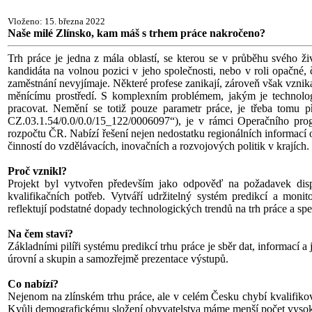
Vloženo: 15. března 2022
Naše milé Zlínsko, kam máš s trhem práce nakročeno?
Trh práce je jedna z mála oblastí, se kterou se v průběhu svého ž
kandidáta na volnou pozici v jeho společnosti, nebo v roli opačné, 
zaměstnání nevyjímaje. Některé profese zanikají, zároveň však vznikaj
měnícímu prostředí. S komplexním problémem, jakým je technologic
pracovat. Nemění se totiž pouze parametr práce, je třeba tomu p
CZ.03.1.54/0.0/0.0/15_122/0006097“), je v rámci Operačního pro
rozpočtu ČR. Nabízí řešení nejen nedostatku regionálních informací 
činností do vzdělávacích, inovačních a rozvojových politik v krajích.
Proč vznikl?
Projekt byl vytvořen především jako odpověď na požadavek disp
kvalifikačních potřeb. Vytváří udržitelný systém predikcí a moni
reflektují podstatné dopady technologických trendů na trh práce a sp
Na čem staví?
Základními pilíři systému predikcí trhu práce je sběr dat, informací 
úrovní a skupin a samozřejmě prezentace výstupů.
Co nabízí?
Nejenom na zlínském trhu práce, ale v celém Česku chybí kvalifikovaní
Kvůli demografickému složení obyvatelstva máme menší počet vysokoš