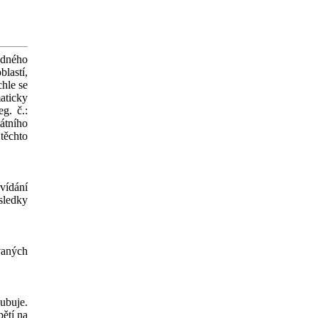
odného
lastí,
chle se
aticky
g. č.:
átního
 těchto
vídání
sledky
ovaných
lubuje.
ětí na