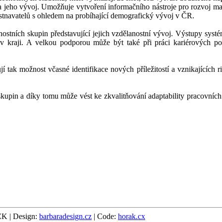
 a jeho vývoj. Umožňuje vytvoření informačního nástroje pro rozvoj ma
stnavatelů s ohledem na probíhající demografický vývoj v ČR.
anostních skupin představující jejich vzdělanostní vývoj. Výstupy syst
 v kraji. A velkou podporou může být také při práci kariérových po
tak možnost včasné identifikace nových příležitostí a vznikajících ri
upin a díky tomu může vést ke zkvalitňování adaptability pracovních s
K | Design:
barbaradesign.cz
| Code:
horak.cx