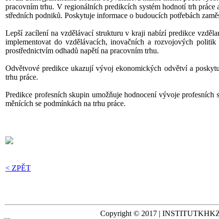
pracovním trhu. V regionálních predikcích systém hodnotí trh práce
středních podniků. Poskytuje informace o budoucích potřebách zamě
Lepší zacílení na vzdělávací strukturu v kraji nabízí predikce vzděl
implementovat do vzdělávacích, inovačních a rozvojových politik
prostřednictvím odhadů napětí na pracovním trhu.
Odvětvové predikce ukazují vývoj ekonomických odvětví a poskytují 
trhu práce.
Predikce profesních skupin umožňuje hodnocení vývoje profesních sk
měnících se podmínkách na trhu práce.
< ZPĚT
Copyright © 2017 | INSTITUTKHKZ