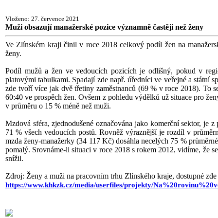
Vloženo: 27. července 2021
Muži obsazují manažerské pozice významně častěji než ženy
Ve Zlínském kraji činil v roce 2018 celkový podíl žen na manažer
ženy.
Podíl mužů a žen ve vedoucích pozicích je odlišný, pokud v regi
platovými tabulkami. Spadají zde např. úředníci ve veřejné a státní spr
zde tvoří více jak dvě třetiny zaměstnanců (69 % v roce 2018). To
60:40 ve prospěch žen. Ovšem z pohledu výdělků už situace pro ženy 
v průměru o 15 % méně než muži.
Mzdová sféra, zjednodušené označována jako komerční sektor, je z
71 % všech vedoucích postů. Rovněž výraznější je rozdíl v průměr
mzda ženy-manažerky (34 117 Kč) dosáhla necelých 75 % průměrného
pomalý. Srovnáme-li situaci v roce 2018 s rokem 2012, vidíme, že s
snížil.
Zdroj: Ženy a muži na pracovním trhu Zlínského kraje, dostupné zd
https://www.khkzk.cz/media/userfiles/projekty/Na%20r