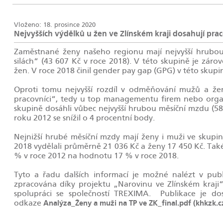
Vloženo: 18. prosince 2020
Nejvyšších výdělků u žen ve Zlínském kraji dosahují pra
Zaměstnané ženy našeho regionu mají nejvyšší hrubo
silách“ (43 607 Kč v roce 2018). V této skupině je z
žen. V roce 2018 činil gender pay gap (GPG) v této skup
Oproti tomu nejvyšší rozdíl v odměňování mužů a žen 
pracovníci“, tedy u top managementu firem nebo organ
skupině dosáhli vůbec nejvyšší hrubou měsíční mzdu (58 
roku 2012 se snížil o 4 procentní body.
Nejnižší hrubé měsíční mzdy mají ženy i muži ve skupin
2018 vydělali průměrně 21 036 Kč a ženy 17 450 Kč. Ta
% v roce 2012 na hodnotu 17 % v roce 2018.
Tyto a řadu dalších informací je možné nalézt v publ
zpracována díky projektu „Narovinu ve Zlínském kraji“
spolupráci se společností TREXIMA. Publikace je d
odkaze
Analýza_Ženy a muži na TP ve ZK_final.pdf (khkzk.c